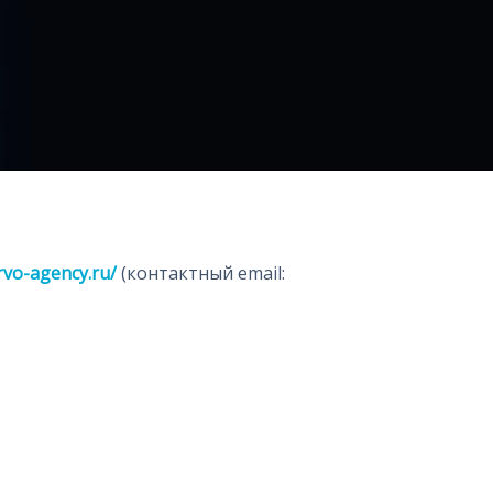
/rvo-agency.ru/
(контактный email: