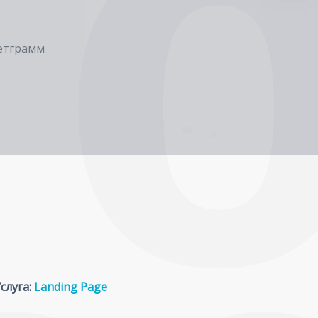
етграмм
слуга:
Landing Page